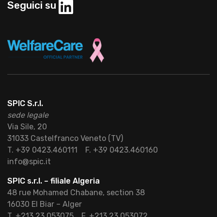
Seguici su
SPIC S.r.l.
sede legale
Via Sile, 20
31033 Castelfranco Veneto (TV)
T. +39 0423.460111
F. +39 0423.460160
info@spic.it
SPIC s.r.l. – filiale Algeria
48 rue Mohamed Chabane, section 38
16030 El Biar – Alger
T. +213 23 053075
F. +213 23.053072