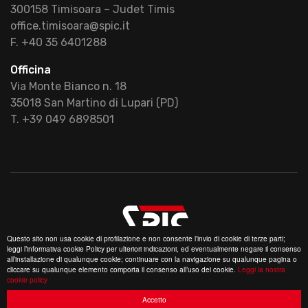
300158 Timisoara – Judet Timis
office.timisoara@spic.it
F. +40 35 6401288
Officina
Via Monte Bianco n. 18
35018 San Martino di Lupari (PD)
T. +39 049 6898501
Questo sito non usa cookie di profilazione e non consente l’invio di cookie di terze parti;
leggi l’informativa cookie Policy per ulteriori indicazioni, ed eventualmente negare il consenso
© 2020 Spic srl - Tutti i diritti riservati |
Privacy
all’installazione di qualunque cookie; continuare con la navigazione su qualunque pagina o
policy
|
Cookie policy
cliccare su qualunque elemento comporta il consenso all’uso dei cookie.
Leggi la nostra
cookie policy
Designed by
Dexa
|
Credits
Accetto