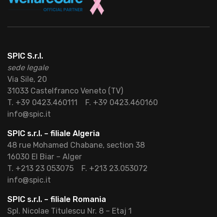
SPIC S.r.l.
sede legale
Via Sile, 20
31033 Castelfranco Veneto (TV)
T. +39 0423.460111
F. +39 0423.460160
info@spic.it
SPIC s.r.l. – filiale Algeria
48 rue Mohamed Chabane, section 38
16030 El Biar – Alger
T. +213 23 053075
F. +213 23.053072
info@spic.it
SPIC s.r.l. – filiale Romania
Spl. Nicolae Titulescu Nr. 8 – Etaj 1