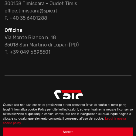
300158 Timisoara – Judet Timis
office.timisoara@spic.it
F. +40 35 6401288
Officina
Via Monte Bianco n. 18
35018 San Martino di Lupari (PD)
T. +39 049 6898501
Questo sito non usa cookie di profilazione e non consente l’invio di cookie di terze parti;
leggi l’informativa cookie Policy per ulteriori indicazioni, ed eventualmente negare il consenso
© 2020 Spic srl - Tutti i diritti riservati |
Privacy
all’installazione di qualunque cookie; continuare con la navigazione su qualunque pagina o
policy
|
Cookie policy
cliccare su qualunque elemento comporta il consenso all’uso dei cookie.
Leggi la nostra
cookie policy
Designed by
Dexa
|
Credits
Accetto