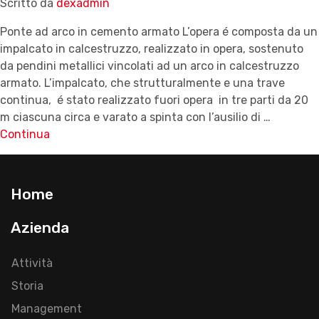
Scritto da
dexadmin
Ponte ad arco in cemento armato L’opera é composta da un
impalcato in calcestruzzo, realizzato in opera, sostenuto
da pendini metallici vincolati ad un arco in calcestruzzo
armato. L’impalcato, che strutturalmente e una trave
continua, é stato realizzato fuori opera in tre parti da 20
m ciascuna circa e varato a spinta con l’ausilio di …
Continua
Home
Azienda
Attività
Storia
Management